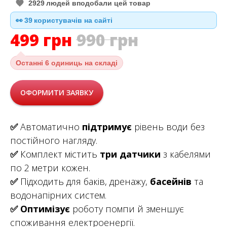
2929
людей вподобали цей товар
👀
39
користувачів на сайті
499
грн
990
грн
Останні
6 одиниць на складі
ОФОРМИТИ ЗАЯВКУ
✅
Автоматично
підтримує
рівень води без
постійного нагляду.
✅
Комплект містить
три датчики
з кабелями
по 2 метри кожен.
✅
Підходить для баків, дренажу,
басейнів
та
водонапірних систем.
✅
Оптимізує
роботу помпи й зменшує
споживання електроенергії.