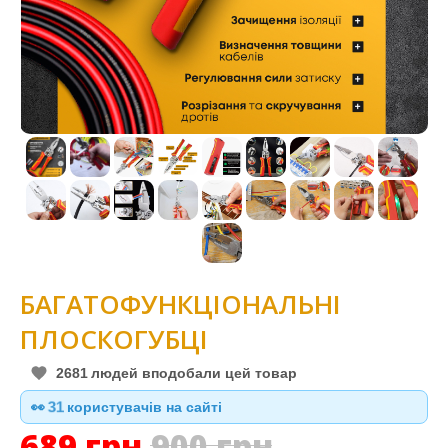
БАГАТОФУНКЦІОНАЛЬНІ
ПЛОСКОГУБЦІ
2681
людей вподобали цей товар
👀
31
користувачів на сайті
689
грн
900
грн