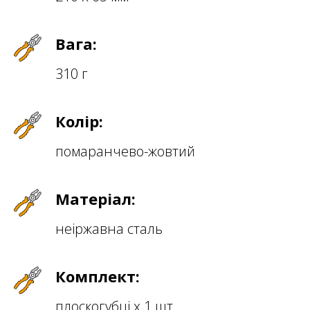
Вага:
310 г
Колір:
помаранчево-жовтий
Матеріал:
неіржавна сталь
Комплект:
плоскогубці х 1 шт