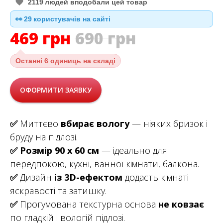
2119
людей вподобали цей товар
👀
28
користувачів на сайті
469
грн
690
грн
Останні
6 одиниць на складі
ОФОРМИТИ ЗАЯВКУ
✅
Миттєво
вбирає вологу
— ніяких бризок і
бруду на підлозі.
✅
Розмір 90 х 60 см
— ідеально для
передпокою, кухні, ванної кімнати, балкона.
✅
Дизайн
із 3D-ефектом
додасть кімнаті
яскравості та затишку.
✅
Прогумована текстурна основа
не ковзає
по гладкій і вологій підлозі.