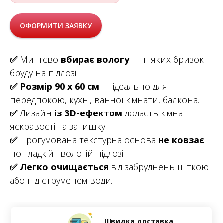
ОФОРМИТИ ЗАЯВКУ
✅
Миттєво
вбирає вологу
— ніяких бризок і
бруду на підлозі.
✅
Розмір 90 х 60 см
— ідеально для
передпокою, кухні, ванної кімнати, балкона.
✅
Дизайн
із 3D-ефектом
додасть кімнаті
яскравості та затишку.
✅
Прогумована текстурна основа
не ковзає
по гладкій і вологій підлозі.
✅
Легко очищається
від забруднень щіткою
або під струменем води.
Швидка доставка