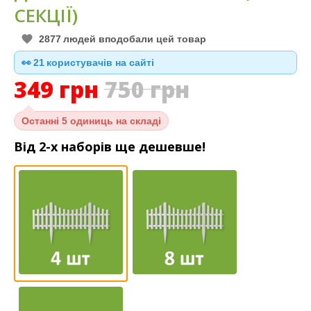
СЕКЦІЇ)
2877
людей вподобали цей товар
👀
22
користувачів на сайті
349
грн
750
грн
Останні
5 одиниць на складі
Від 2-х наборів ще дешевше!