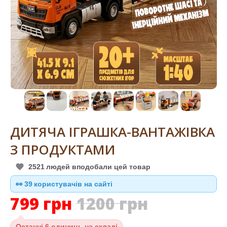
ДИТЯЧА ІГРАШКА-ВАНТАЖІВКА
З ПРОДУКТАМИ
2521
людей вподобали цей товар
👀
38
користувачів на сайті
799
грн
1200
грн
Останні
6 одиниць на складі