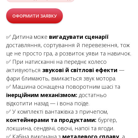
ОФОРМИТИ ЗАЯВКУ
✅ Дитина може
вигадувати сценарії
доставляння, сортування й перевезення, тож
це не просто гра, а розвиток уяви та навичок.
✅ При натисканні на переднє колесо
активуються
звукові й світлові ефекти
—
фари блимають, вмикається звук мотора.
✅ Машина оснащена поворотним шасі та
інерційним механізмом:
достатньо
відкотити назад — і вона поїде.
✅ У комплекті вантажівка з причепом,
контейнерами та продуктами:
бургер,
локшина, сендвічі, овочі, напої та ягоди.
✅ Кабіна виконана з
металевого сплаву,
а