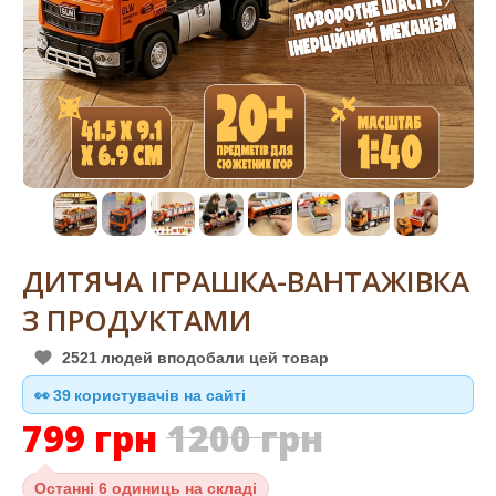
ДИТЯЧА ІГРАШКА-ВАНТАЖІВКА
З ПРОДУКТАМИ
2521
людей вподобали цей товар
👀
38
користувачів на сайті
799
грн
1200
грн
Останні
6 одиниць на складі