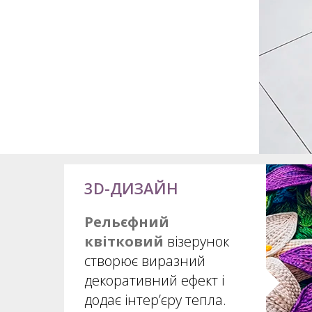
3D-ДИЗАЙН
Рельєфний
квітковий
візерунок
створює виразний
декоративний ефект і
додає інтер’єру тепла.