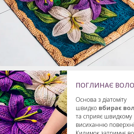
ПОГЛИНАЄ ВОЛО
Основа з діатоміту
швидко
вбирає во
та сприяє швидкому
висиханню поверхні
Килимок затримує во