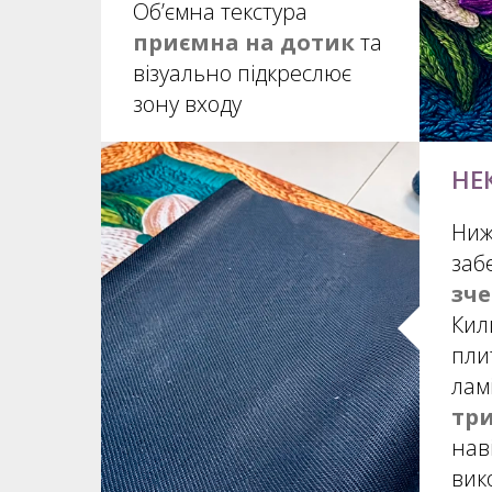
Об’ємна текстура
приємна на дотик
та
візуально підкреслює
зону входу
НЕ
Ниж
заб
зч
Кил
пли
лам
три
нав
вик