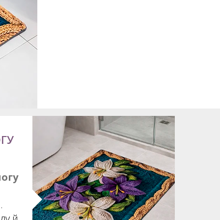
ГУ
логу
.
ду й