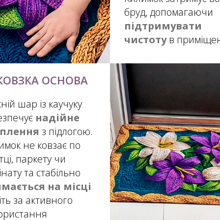
бруд, допомагаючи
підтримувати
чистоту
в приміще
КОВЗКА ОСНОВА
ній шар із каучуку
езпечує
надійне
еплення
з підлогою.
имок не ковзає по
тці, паркету чи
інату та стабільно
мається на місці
іть за активного
ористання