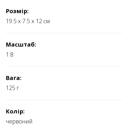
Розмір:
19.5 х 7.5 х 12 см
Масштаб:
1:8
Вага:
125 г
Колір:
червоний