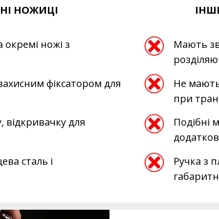
НІ НОЖИЦІ
ІНШ
 окремі ножі з
Мають зв
розділяю
захисним фіксатором для
Не мають
при тран
 відкривачку для
Подібні 
додатков
ева сталь і
Ручка з п
габарит