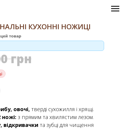
НАЛЬНІ КУХОННІ НОЖИЦІ
цей товар
00
грн
ді
рибу, овочі,
тверді сухожилля і хрящі.
2 ножі:
з прямим та хвилястим лезом.
,
відкривачки
та зубці для чищення