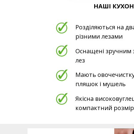
НАШІ КУХОН
Розділяються на два
різними лезами
Оснащені зручним 
лез
Мають овочечистку,
пляшок і мушель
Якісна високовуглец
компактний розмір