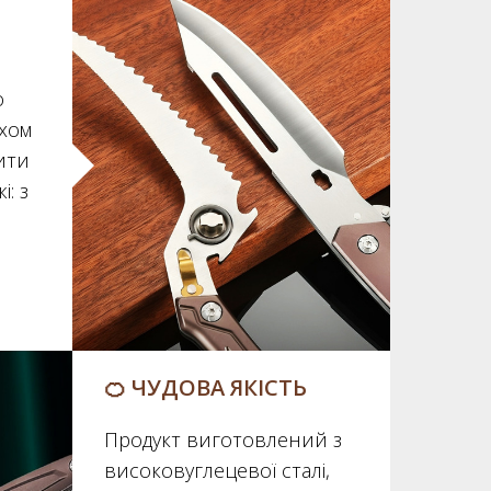
о
ухом
ити
і: з
🍊 ЧУДОВА ЯКІСТЬ
Продукт виготовлений з
високовуглецевої сталі,