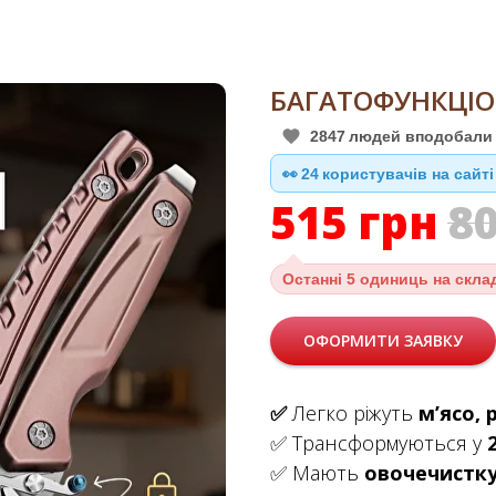
БАГАТОФУНКЦІО
2847
людей вподобали 
25
👀
користувачів на сайті
515
грн
8
Останні
5 одиниць на скла
ОФОРМИТИ ЗАЯВКУ
✅
Легко ріжуть
м’ясо, 
✅ Трансформуються у
✅ Мають
овочечистку