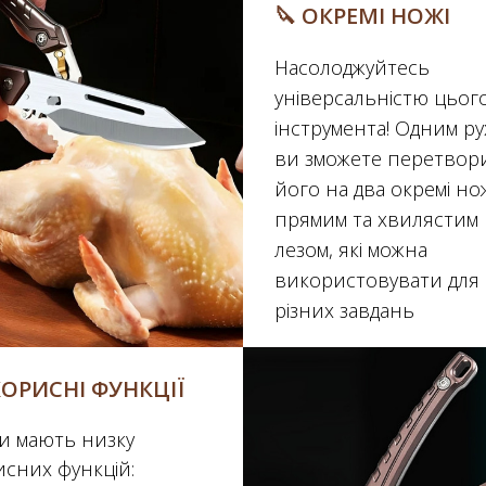
🔪️ ОКРЕМІ НОЖІ
Насолоджуйтесь
універсальністю цьог
інструмента! Одним р
ви зможете перетвор
його на два окремі нож
прямим та хвилястим
лезом, які можна
використовувати для
різних завдань
КОРИСНІ ФУНКЦІЇ
и мають низку
исних функцій: