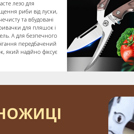
асте лезо для
щення риби від луски,
чечисту та вбудовані
кривачки для пляшок і
ель. А для безпечного
рігання передбачений
к, який надійно фіксує
 НОЖИЦІ