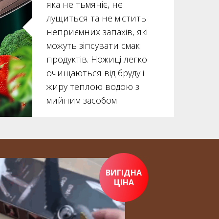
яка не тьмяніє, не
лущиться та не містить
неприємних запахів, які
можуть зіпсувати смак
продуктів. Ножиці легко
очищаються від бруду і
жиру теплою водою з
мийним засобом
ВИГІДНА
ЦІНА