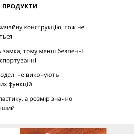
І ПРОДУКТИ
ичайну конструкцію, тож не
ться
 замка, тому менш безпечні
спортуванні
моделі не виконують
их функцій
ластику, а розмір значно
ніший