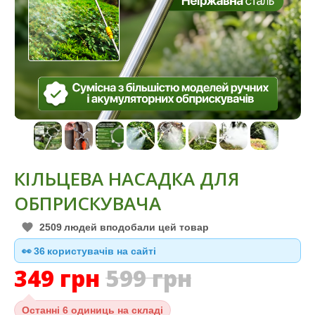
КІЛЬЦЕВА НАСАДКА ДЛЯ
ОБПРИСКУВАЧА
2509
людей вподобали цей товар
👀
37
користувачів на сайті
349
грн
599
грн
Останні
6 одиниць на складі