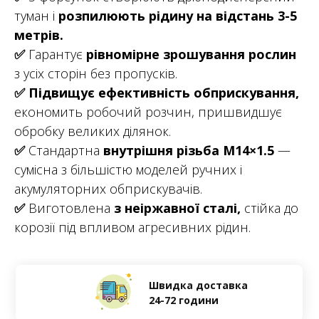
туман і
розпилюють рідину на відстань 3-5
метрів.
✅
Гарантує
рівномірне зрошування рослин
з усіх сторін без пропусків.
✅
Підвищує ефективність обприскування,
економить робочий розчин, пришвидшує
обробку великих ділянок.
✅
Стандартна
внутрішня різьба M14×1.5
—
сумісна з більшістю моделей ручних і
акумуляторних обприскувачів.
✅
Виготовлена
з неіржавної сталі,
стійка до
корозії під впливом агресивних рідин.
Швидка доставка
24-72 години