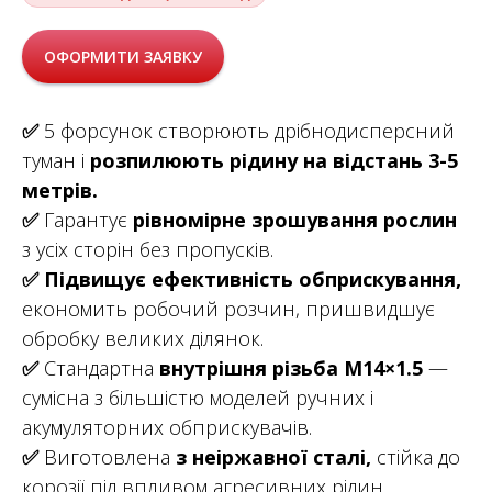
ОФОРМИТИ ЗАЯВКУ
✅
5 форсунок створюють дрібнодисперсний
туман і
розпилюють рідину на відстань 3-5
метрів.
✅
Гарантує
рівномірне зрошування рослин
з усіх сторін без пропусків.
✅
Підвищує ефективність обприскування,
економить робочий розчин, пришвидшує
обробку великих ділянок.
✅
Стандартна
внутрішня різьба M14×1.5
—
сумісна з більшістю моделей ручних і
акумуляторних обприскувачів.
✅
Виготовлена
з неіржавної сталі,
стійка до
корозії під впливом агресивних рідин.