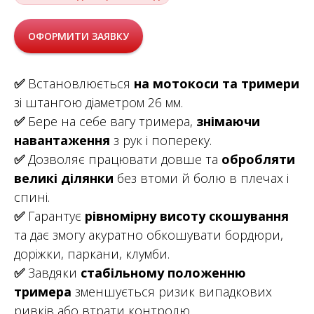
ОФОРМИТИ ЗАЯВКУ
✅
Встановлюється
на мотокоси та тримери
зі штангою діаметром 26 мм.
✅
Бере на себе вагу тримера,
знімаючи
навантаження
з рук і попереку.
✅
Дозволяє працювати довше та
обробляти
великі ділянки
без втоми й болю в плечах і
спині.
✅
Гарантує
рівномірну висоту скошування
та дає змогу акуратно обкошувати бордюри,
доріжки, паркани, клумби.
✅
Завдяки
стабільному положенню
тримера
зменшується ризик випадкових
ривків або втрати контролю.