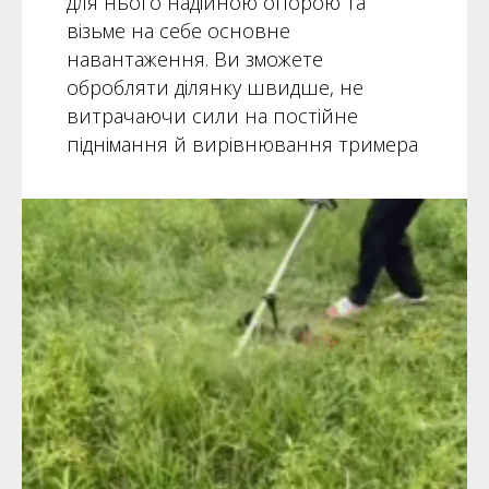
для нього надійною опорою та
візьме на себе основне
навантаження. Ви зможете
обробляти ділянку швидше, не
витрачаючи сили на постійне
піднімання й вирівнювання тримера