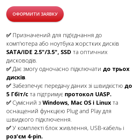
ОФОРМИТИ ЗАЯВКУ
✅
Призначений для під'єднання до
комп'ютера або ноутбука жорстких дисків
SATA/IDE 2.5"/3.5", SSD
та оптичних
дисководів.
✅
Дає змогу одночасно підключати
до трьох
дисків
.
✅
Забезпечує передачу даних зі швидкістю
до
5 Гбіт/с
та підтримує
протокол UASP.
✅
Сумісний з
Windows, Mac OS і Linux
та
оснащений функцією Plug and Play для
швидкого підключення.
✅
У комплекті блок живлення, USB-кабель і
роз'єм 4-pin.