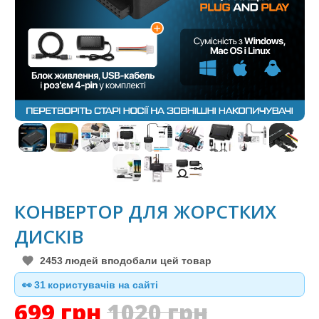
КОНВЕРТОР ДЛЯ ЖОРСТКИХ
ДИСКІВ
2453
людей вподобали цей товар
👀
30
користувачів на сайті
699
грн
1020
грн