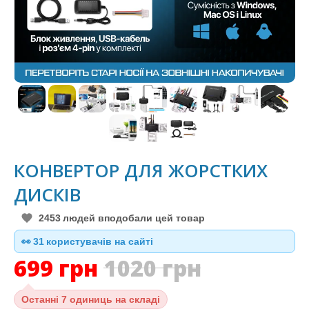
КОНВЕРТОР ДЛЯ ЖОРСТКИХ
ДИСКІВ
2453
людей вподобали цей товар
👀
30
користувачів на сайті
699
грн
1020
грн
Останні
7 одиниць на складі