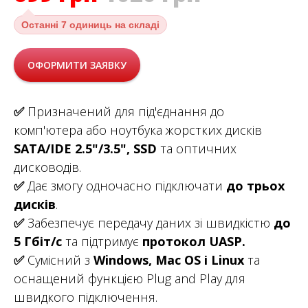
Останні
7 одиниць на складі
ОФОРМИТИ ЗАЯВКУ
✅
Призначений для під'єднання до
комп'ютера або ноутбука жорстких дисків
SATA/IDE 2.5"/3.5", SSD
та оптичних
дисководів.
✅
Дає змогу одночасно підключати
до трьох
дисків
.
✅
Забезпечує передачу даних зі швидкістю
до
5 Гбіт/с
та підтримує
протокол UASP.
✅
Сумісний з
Windows, Mac OS і Linux
та
оснащений функцією Plug and Play для
швидкого підключення.