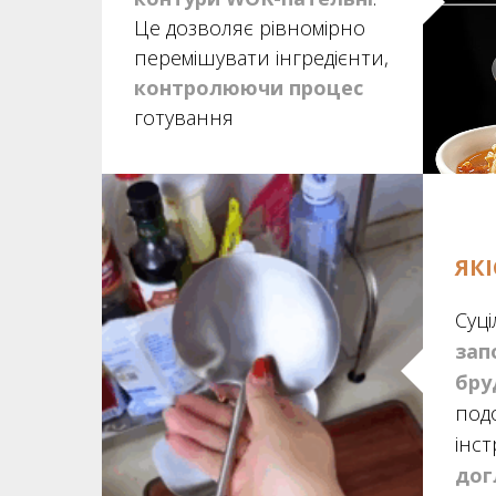
Це дозволяє рівномірно
перемішувати інгредієнти,
контролюючи процес
готування
ЯК
Суц
зап
бру
под
інст
дог