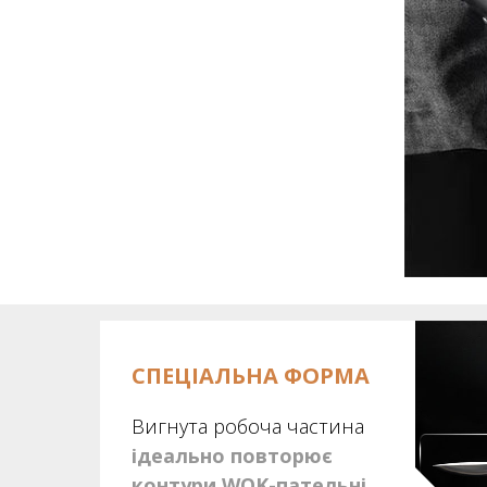
СПЕЦІАЛЬНА ФОРМА
Вигнута робоча частина
ідеально повторює
контури WOK-пательні
.