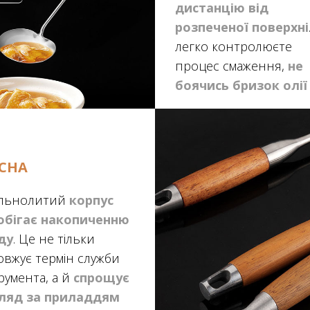
дистанцію від
розпеченої поверхні
легко контролюєте
процес смаження,
не
боячись бризок олії
ІСНА
ільнолитий
корпус
обігає накопиченню
ду
. Це не тільки
овжує термін служби
румента, а й
спрощує
ляд за приладдям