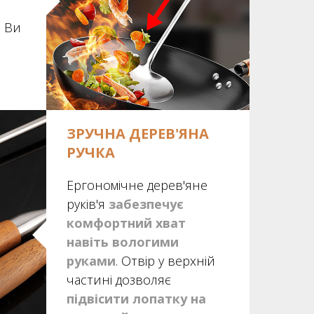
. Ви
ЗРУЧНА ДЕРЕВ'ЯНА
РУЧКА
Ергономічне дерев'яне
руків'я
забезпечує
комфортний хват
навіть вологими
руками
. Отвір у верхній
частині дозволяє
підвісити лопатку на