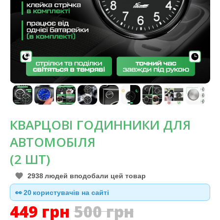
КВАРЦОВІ ГОДИННИКИ ДЛЯ
АВТОМОБІЛЯ
(2 ШТ)
2938
людей вподобали цей товар
👀
21
користувачів на сайті
449
грн
500
грн