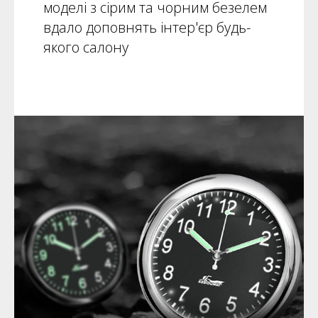
моделі з сірим та чорним безелем
вдало доповнять інтер'єр будь-
якого салону