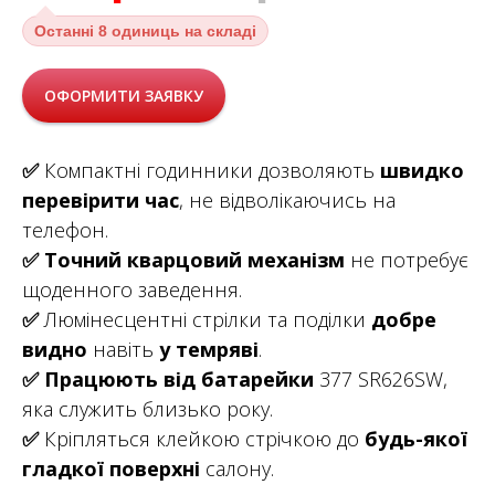
Останні
8 одиниць на складі
ОФОРМИТИ ЗАЯВКУ
✅
Компактні годинники дозволяють
швидко
перевірити час
, не відволікаючись на
телефон.
✅
Точний кварцовий механізм
не потребує
щоденного заведення.
✅
Люмінесцентні стрілки та поділки
добре
видно
навіть
у темряві
.
✅ Працюють від батарейки
377 SR626SW,
яка служить близько року.
✅
Кріпляться клейкою стрічкою до
будь-якої
гладкої поверхні
салону.