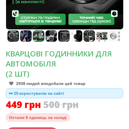
КВАРЦОВІ ГОДИННИКИ ДЛЯ
АВТОМОБІЛЯ
(2 ШТ)
2938
людей вподобали цей товар
👀
21
користувачів на сайті
449
грн
500
грн
Останні
8 одиниць на складі