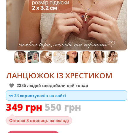
ЛАНЦЮЖОК ІЗ ХРЕСТИКОМ
2385
людей вподобали цей товар
👀
24
користувачів на сайті
349
грн
550
грн
Останні
8 одиниць на складі