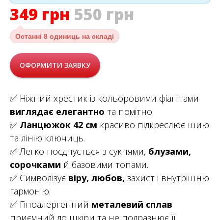
349
грн
550
грн
Останні
8 одиниць на складі
ОФОРМИТИ ЗАЯВКУ
✅ Ніжний хрестик із кольоровими фіанітами
виглядає елегантно
та помітно.
✅
Ланцюжок 42 см
красиво підкреслює шию
та лінію ключиць.
✅ Легко поєднується з сукнями,
блузами,
сорочками
й базовими топами.
✅ Символізує
віру, любов,
захист і внутрішню
гармонію.
✅ Гіпоалергенний
металевий сплав
приємний до шкіри та не подразнює її.