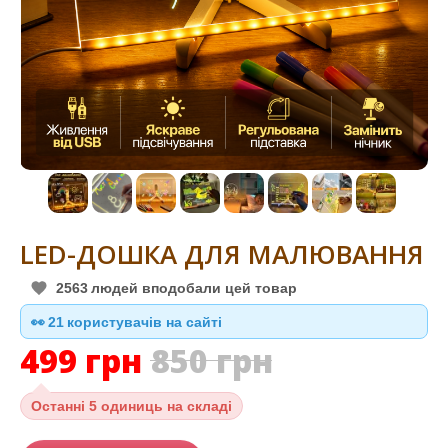
LED-ДОШКА ДЛЯ МАЛЮВАННЯ
2563
людей вподобали цей товар
👀
20
користувачів на сайті
499
грн
850
грн
Останні
5 одиниць на складі