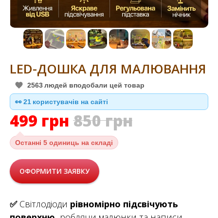
LED-ДОШКА ДЛЯ МАЛЮВАННЯ
2563
людей вподобали цей товар
👀
20
користувачів на сайті
499
грн
850
грн
Останні
5 одиниць на складі
ОФОРМИТИ ЗАЯВКУ
✅
Світлодіоди
рівномірно підсвічують
поверхню,
роблячи малюнки та написи