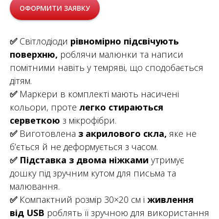
ОФОРМИТИ ЗАЯВКУ
✅
Світлодіоди
рівномірно підсвічують
поверхню,
роблячи малюнки та написи
помітними навіть у темряві, що сподобається
дітям.
✅
Маркери в комплекті мають насичені
кольори, проте
легко стираються
серветкою
з мікрофібри.
✅
Виготовлена
з акрилового скла,
яке не
б’ється й не деформується з часом.
✅
Підставка з двома ніжками
утримує
дошку під зручним кутом для письма та
малювання.
✅
Компактний розмір 30×20 см і
живлення
від USB
роблять її зручною для використання