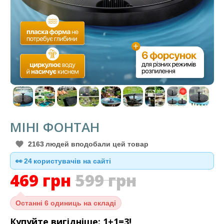
МІНІ ФОНТАН
2163
людей вподобали цей товар
👀
24
користувачів на сайті
469
грн
599
грн
Останні
6 одиниць на складі
Купуйте вигідніше: 1+1=3!