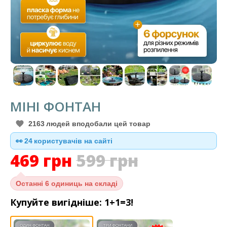
МІНІ ФОНТАН
2163
людей вподобали цей товар
👀
24
користувачів на сайті
469
грн
599
грн
Останні
6 одиниць на складі
Купуйте вигідніше: 1+1=3!