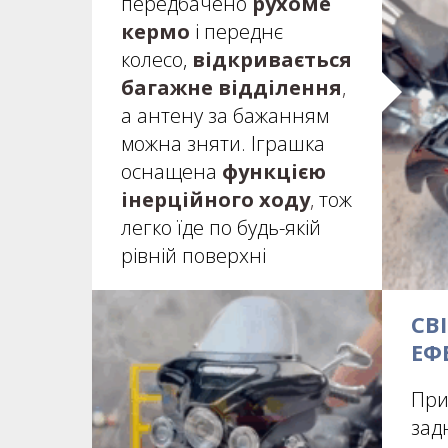
передбачено
рухоме
кермо
і переднє
колесо,
відкривається
багажне відділення
,
а антену за бажанням
можна зняти. Іграшка
оснащена
функцією
інерційного ходу
,
тож
легко їде по будь-якій
рівній поверхні
СВ
ЕФ
При
зад