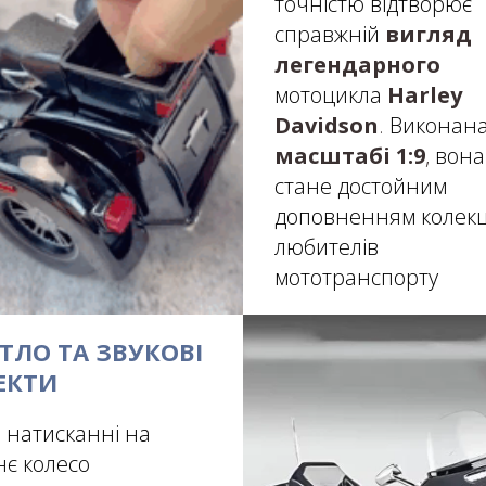
точністю відтворює
справжній
вигляд
легендарного
мотоцикла
Harley
Davidson
.
Виконана
масштабі 1:9
,
вона
стане достойним
доповненням колекц
любителів
мототранспорту
ІТЛО ТА ЗВУКОВІ
ЕКТИ
 натисканні на
нє колесо