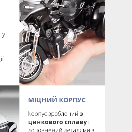
 у
ії
МІЦНИЙ КОРПУС
Корпус зроблений
з
цинкового сплаву
і
доповнений деталями з