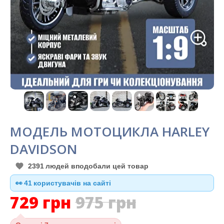
МОДЕЛЬ МОТОЦИКЛА HARLEY
DAVIDSON
2391
людей вподобали цей товар
👀
41
користувачів на сайті
729
грн
975
грн