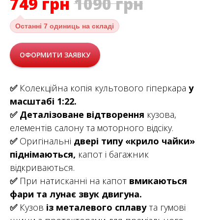
749
грн
1090
грн
Останні
7 одиниць на складі
ОФОРМИТИ ЗАЯВКУ
✅
Колекційна копія культового гіперкара
у
масштабі 1:22.
✅
Деталізоване відтворення
кузова,
елементів салону та моторного відсіку.
✅
Оригінальні
двері типу «крило чайки»
піднімаються,
капот і багажник
відкриваються.
✅
При натисканні на капот
вмикаються
фари та лунає звук двигуна.
✅
Кузов
із металевого сплаву
та гумові