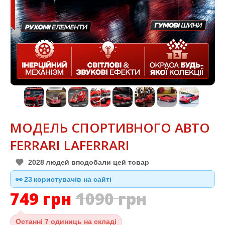
МОДЕЛЬ СПОРТИВНОГО АВТО
FERRARI LAFERRARI
2028
людей вподобали цей товар
👀
24
користувачів на сайті
749
грн
1090
грн
Останні
7 одиниць на складі