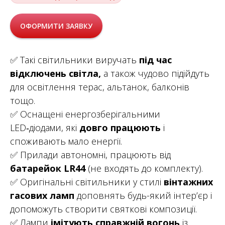
ОФОРМИТИ ЗАЯВКУ
✅ Такі світильники виручать
під час
відключень світла,
а також чудово підійдуть
для освітлення терас, альтанок, балконів
тощо.
✅ Оснащені енергозберігальними
LED‑діодами, які
довго працюють
і
споживають мало енергії.
✅ Прилади автономні, працюють від
батарейок LR44
(не входять до комплекту).
✅ Оригінальні світильники у стилі
вінтажних
гасових ламп
доповнять будь-який інтер’єр і
допоможуть створити святкові композиції.
✅ Лампи
імітують справжній вогонь
із