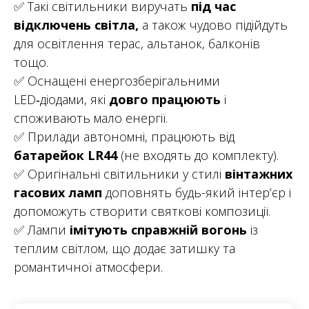
✅ Такі світильники виручать
під час
відключень світла,
а також чудово підійдуть
для освітлення терас, альтанок, балконів
тощо.
✅ Оснащені енергозберігальними
LED‑діодами, які
довго працюють
і
споживають мало енергії.
✅ Прилади автономні, працюють від
батарейок LR44
(не входять до комплекту).
✅ Оригінальні світильники у стилі
вінтажних
гасових ламп
доповнять будь-який інтер’єр і
допоможуть створити святкові композиції.
✅ Лампи
імітують справжній вогонь
із
теплим світлом, що додає затишку та
романтичної атмосфери.