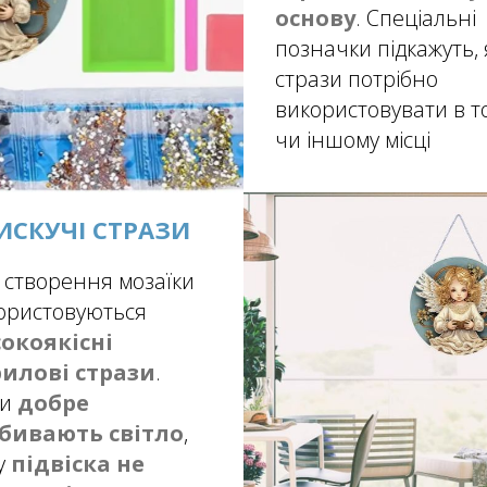
основу
. Спеціальні
позначки підкажуть, 
стрази потрібно
використовувати в т
чи іншому місці
ИСКУЧІ СТРАЗИ
 створення мозаїки
ористовуються
окоякісні
илові стрази
.
ни
добре
бивають світло
,
у
підвіска не