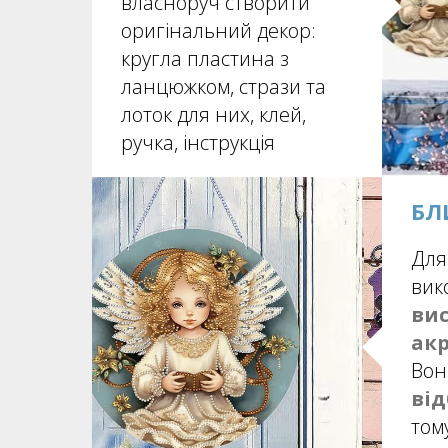
власноруч створити
оригінальний декор:
кругла пластина з
ланцюжком, стрази та
лоток для них, клей,
ручка, інструкція
БЛ
Для
вик
вис
акр
Во
від
том