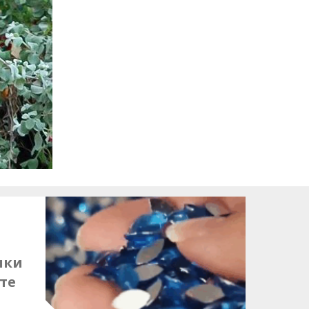
чки
те