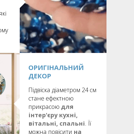
які
ому
ОРИГІНАЛЬНИЙ
ДЕКОР
Підвіска діаметром 24 см
стане ефектною
прикрасою
для
інтер'єру
кухні,
вітальні, спальні
. Її
можна повісити
на