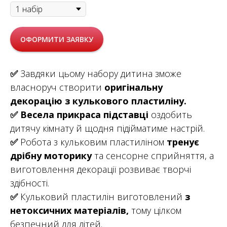
ОФОРМИТИ ЗАЯВКУ
✅
Завдяки цьому набору дитина зможе
власноруч створити
оригінальну
декорацію з кулькового пластиліну.
✅
Весела прикраса підставці
оздобить
дитячу кімнату й щодня підійматиме настрій.
✅
Робота з кульковим пластиліном
тренує
дрібну моторику
та сенсорне сприйняття, а
виготовлення декорації розвиває творчі
здібності.
✅
Кульковий пластилін виготовлений
з
нетоксичних матеріалів,
тому цілком
безпечний для дітей.