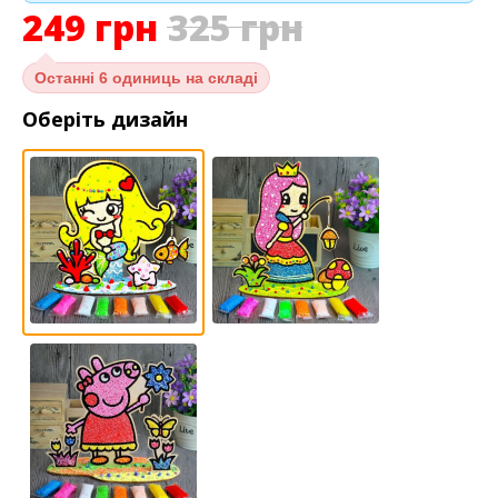
249
грн
325
грн
Останні
6 одиниць на складі
Оберіть дизайн