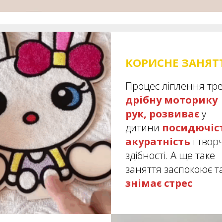
КОРИСНЕ ЗАНЯТ
Процес ліплення тр
дрібну моторику
рук, розвиває
у
дитини
посидючіс
акуратність
і твор
здібності. А ще таке
заняття заспокоює т
знімає стрес