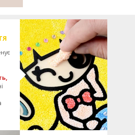
ТЯ
енує
ть,
чі
а