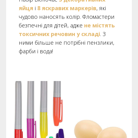
яйця
і
8 яскравих маркерів
, які
чудово наносять колір. Фломастери
безпечні для дітей, адже
не містять
токсичних речовин у складі
. З
ними більше
не потрібні пензлики,
фарби і вода!