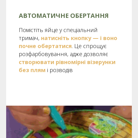
АВТОМАТИЧНЕ ОБЕРТАННЯ
Помістіть яйце у спеціальний
тримач,
натисніть кнопку
—
і воно
почне обертатися
. Це спрощує
розфарбовування, адже дозволяє
створювати рівномірні візерунки
без плям
і розводів