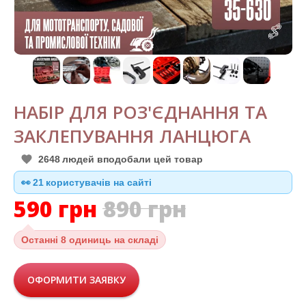
НАБІР ДЛЯ РОЗ'ЄДНАННЯ ТА
ЗАКЛЕПУВАННЯ ЛАНЦЮГА
2648
людей вподобали цей товар
👀
20
користувачів на сайті
590
грн
890
грн
Останні
8 одиниць на складі
ОФОРМИТИ ЗАЯВКУ