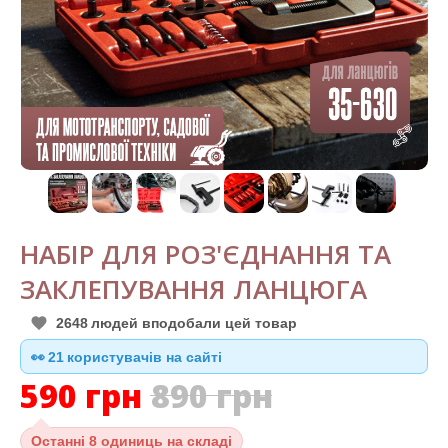
НАБІР ДЛЯ РОЗ'ЄДНАННЯ ТА
ЗАКЛЕПУВАННЯ ЛАНЦЮГА
2648
людей вподобали цей товар
👀
20
користувачів на сайті
590
грн
890
грн
Останні
8 одиниць на складі