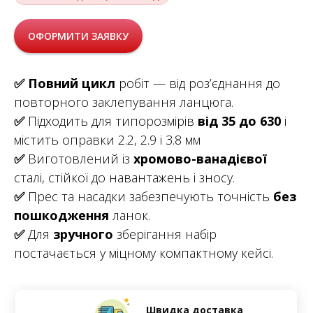
ОФОРМИТИ ЗАЯВКУ
✅
Повний цикл
робіт — від роз’єднання до
повторного заклепування ланцюга.
✅
Підходить для типорозмірів
від 35 до 630
і
містить оправки 2.2, 2.9 і 3.8 мм
✅
Виготовлений із
хромово-ванадієвої
сталі, стійкої до навантажень і зносу.
✅
Прес та насадки забезпечують точність
без
пошкодження
ланок.
✅
Для
зручного
зберігання набір
постачається у міцному компактному кейсі.
Швидка доставка