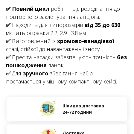
✅
Повний цикл
робіт — від роз’єднання до
повторного заклепування ланцюга.
✅
Підходить для типорозмірів
від 35 до 630
і
містить оправки 2.2, 2.9 і 3.8 мм
✅
Виготовлений із
хромово-ванадієвої
сталі, стійкої до навантажень і зносу.
✅
Прес та насадки забезпечують точність
без
пошкодження
ланок.
✅
Для
зручного
зберігання набір
постачається у міцному компактному кейсі.
Швидка доставка
24-72 години
Доставка