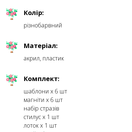
Колір:
різнобарвний
Матеріал:
акрил, пластик
Комплект:
шаблони х 6 шт
магніти х 6 шт
набір стразів
стилус х 1 шт
лоток х 1 шт