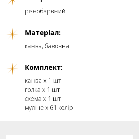
різнобарвний
Матеріал:
канва, бавовна
Комплект:
канва х 1 шт
голка х 1 шт
схема х 1 шт
муліне х 61 колір