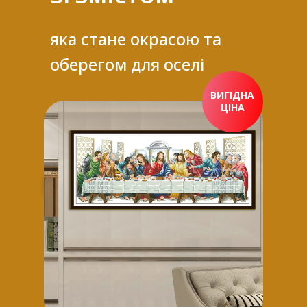
яка стане окрасою та
оберегом для оселі
ВИГІДНА
ЦІНА
ПРИДБАТИ ЗАРАЗ