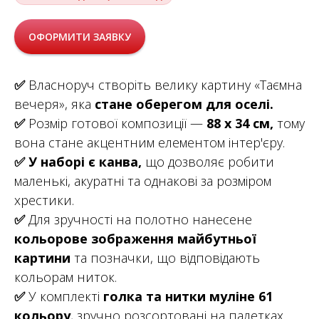
ОФОРМИТИ ЗАЯВКУ
✅
Власноруч створіть велику картину «Таємна
вечеря», яка
стане оберегом для оселі.
✅
Розмір готової композиції —
88 х 34 см,
тому
вона стане акцентним елементом інтер'єру.
✅
У наборі є канва,
що дозволяє робити
маленькі, акуратні та однакові за розміром
хрестики.
✅
Для зручності на полотно нанесене
кольорове зображення майбутньої
картини
та позначки, що відповідають
кольорам ниток.
✅
У комплекті
голка та нитки муліне 61
кольору
, зручно розсортовані на палетках.