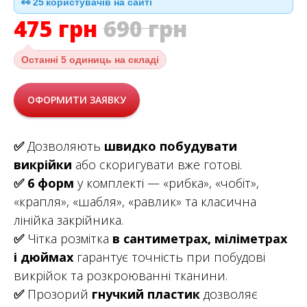
👀
26
користувачів на сайті
475
грн
690
грн
Останні
5 одиниць на складі
ОФОРМИТИ ЗАЯВКУ
✅
Дозволяють
швидко побудувати
викрійки
або скоригувати вже готові.
✅
6 форм
у комплекті — «рибка», «чобіт»,
«крапля», «шабля», «равлик» та класична
лінійка закрійника.
✅
Чітка розмітка
в сантиметрах, міліметрах
і дюймах
гарантує точність при побудові
викрійок та розкроюванні тканини.
✅
Прозорий
гнучкий пластик
дозволяє