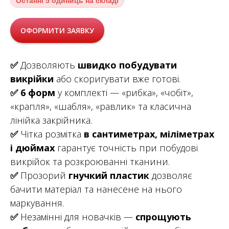
Останні
5 одиниць на складі
ОФОРМИТИ ЗАЯВКУ
✅
Дозволяють
швидко побудувати
викрійки
або скоригувати вже готові.
✅
6 форм
у комплекті — «рибка», «чобіт»,
«крапля», «шабля», «равлик» та класична
лінійка закрійника.
✅
Чітка розмітка
в сантиметрах, міліметрах
і дюймах
гарантує точність при побудові
викрійок та розкроюванні тканини.
✅
Прозорий
гнучкий пластик
дозволяє
бачити матеріал та нанесене на нього
маркування.
✅
Незамінні для новачків —
спрощують