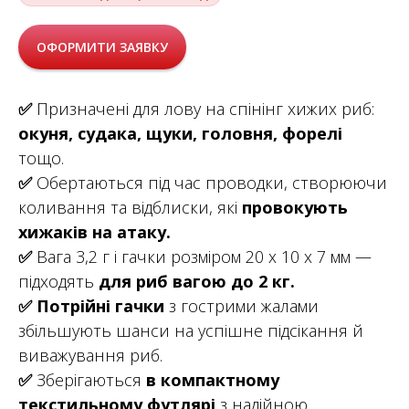
ОФОРМИТИ ЗАЯВКУ
✅
Призначені для лову на спінінг хижих риб:
окуня, судака, щуки, головня, форелі
тощо.
✅
Обертаються під час проводки, створюючи
коливання та відблиски, які
провокують
хижаків на атаку.
✅
Вага 3,2 г і гачки розміром 20 х 10 х 7 мм —
підходять
для риб вагою до 2 кг.
✅
Потрійні гачки
з гострими жалами
збільшують шанси на успішне підсікання й
виважування риб.
✅
Зберігаються
в компактному
текстильному футлярі
з надійною