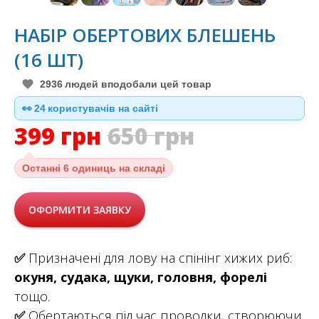
НАБІР ОБЕРТОВИХ БЛЕШЕНЬ
(16 ШТ)
2936
людей вподобали цей товар
👀
23
користувачів на сайті
399
грн
650
грн
Останні
6 одиниць на складі
ОФОРМИТИ ЗАЯВКУ
✅
Призначені для лову на спінінг хижих риб:
окуня, судака, щуки, головня, форелі
тощо.
✅
Обертаються під час проводки, створюючи