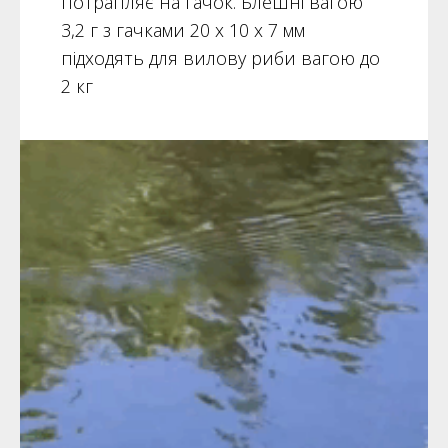
потрапляє на гачок. Блешні вагою
3,2 г з гачками 20 х 10 х 7 мм
підходять для вилову риби вагою до
2 кг