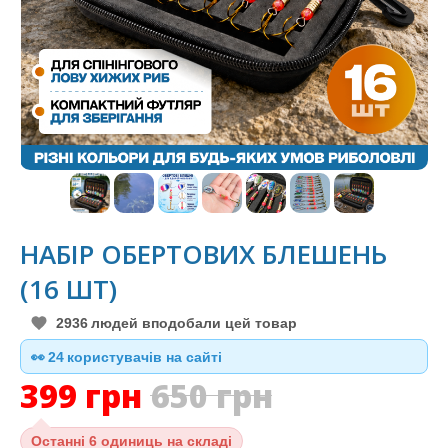
НАБІР ОБЕРТОВИХ БЛЕШЕНЬ
(16 ШТ)
2936
людей вподобали цей товар
👀
23
користувачів на сайті
399
грн
650
грн
Останні
6 одиниць на складі