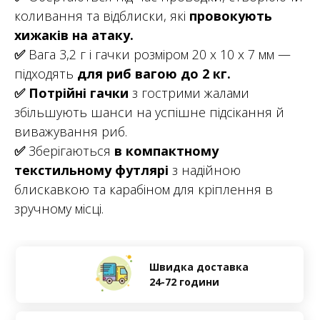
коливання та відблиски, які
провокують
хижаків на атаку.
✅
Вага 3,2 г і гачки розміром 20 х 10 х 7 мм —
підходять
для риб вагою до 2 кг.
✅
Потрійні гачки
з гострими жалами
збільшують шанси на успішне підсікання й
виважування риб.
✅
Зберігаються
в компактному
текстильному футлярі
з надійною
блискавкою та карабіном для кріплення в
зручному місці.
Швидка доставка
24-72 години