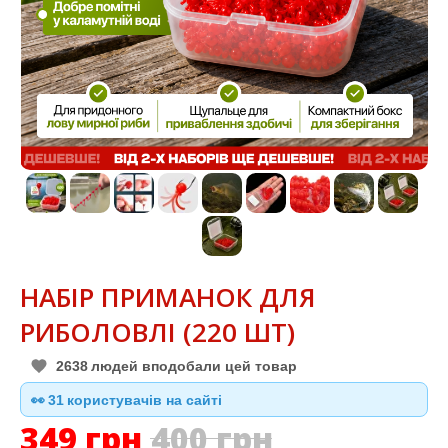
НАБІР ПРИМАНОК ДЛЯ
РИБОЛОВЛІ (220 ШТ)
2638
людей вподобали цей товар
30
👀
користувачів на сайті
349
грн
400
грн