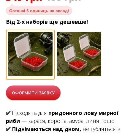
Останні
6 одиниць на складі
Від 2-х наборів ще дешевше!
ОФОРМИТИ ЗАЯВКУ
✅
Підходять для
придонного лову мирної
риби
— карася, коропа, амура, линя тощо.
✅
Піднімаються над дном,
не губляться в