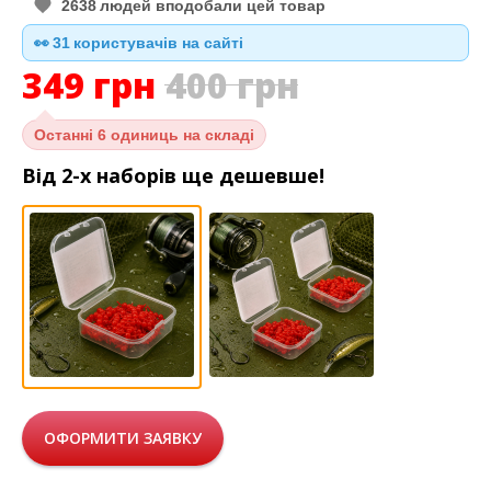
2638
людей вподобали цей товар
30
👀
користувачів на сайті
349
грн
400
грн
Останні
6 одиниць на складі
Від 2-х наборів ще дешевше!
ОФОРМИТИ ЗАЯВКУ