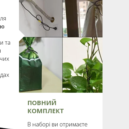
для
лю
и та
и
чих
удах
ПОВНИЙ
КОМПЛЕКТ
В наборі ви отримаєте