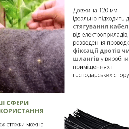
Довжина 120 мм
ідеально підходить 
стягування кабе
від електроприладів,
розведення проводк
фіксації дротів ч
шлангів
у виробни
приміщеннях і
господарських спор
ШІ СФЕРИ
КОРИСТАННЯ
ож стяжки можна