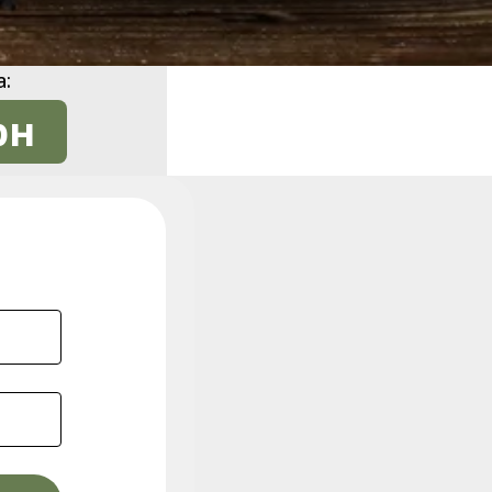
а:
рн