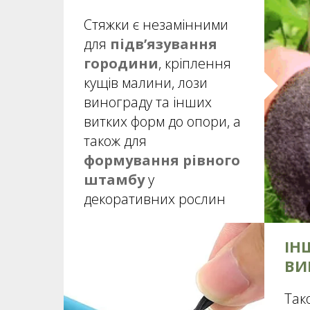
Стяжки є незамінними
для
підв’язування
городини
, кріплення
кущів малини, лози
винограду та інших
витких форм до опори, а
також для
формування рівного
штамбу
у
декоративних рослин
ІН
ВИ
Так