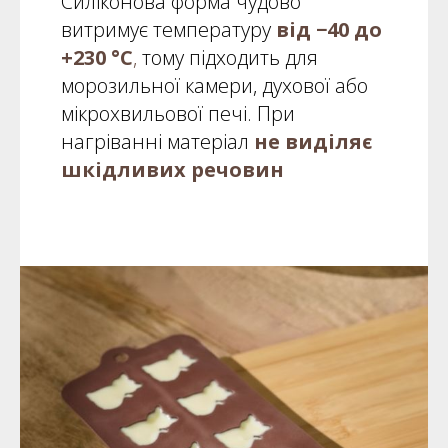
Силіконова форма чудово
витримує температуру
від −40 до
+230 °C
,
тому підходить для
морозильної камери, духової або
мікрохвильової печі. При
нагріванні матеріал
не виділяє
шкідливих речовин