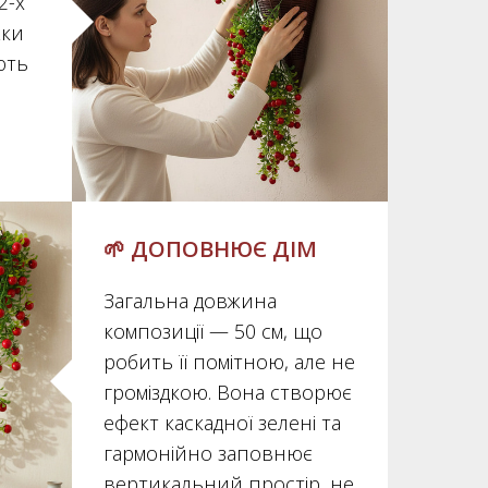
2-х
жки
ють
🌱 ДОПОВНЮЄ ДІМ
Загальна довжина
композиції — 50 см, що
робить її помітною, але не
громіздкою. Вона створює
ефект каскадної зелені та
гармонійно заповнює
вертикальний простір, не