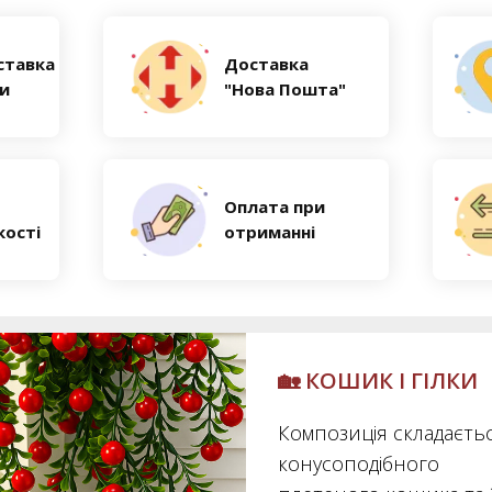
ставка
Доставка
ни
"Нова Пошта"
Оплата при
кості
отриманні
🏡 КОШИК І ГІЛКИ
Композиція складаєтьс
конусоподібного