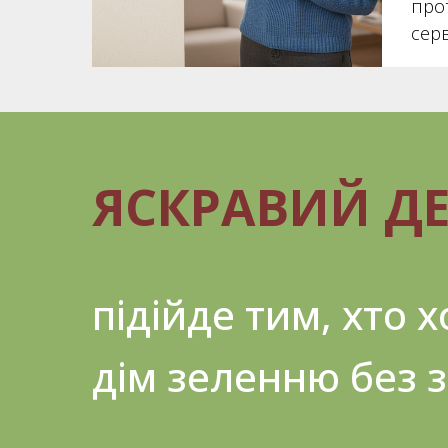
про
сер
ЯСКРАВИЙ Д
підійде тим, хто 
дім зеленню без 