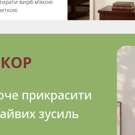
тирати виріб м’якою
веткою
ЕКОР
хоче прикрасити
зайвих зусиль