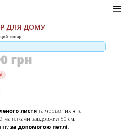
ОР ДЛЯ ДОМУ
цей товар
90
грн
ді
леного листя
та червоних ягід.
 2-ма гілками завдовжки 50 см.
тіну
за допомогою петлі.