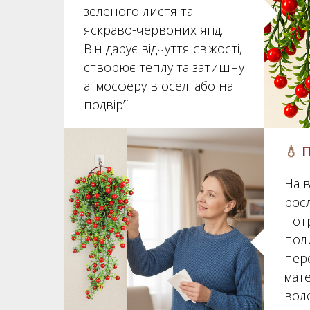
зеленого листя та
яскраво-червоних ягід.
Він дарує відчуття свіжості,
створює теплу та затишну
атмосферу в оселі або на
подвір’ї
💧
На в
рос
пот
пол
пере
мате
вол