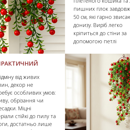
плетеного кошика та 
пишних гілок завдов
50 см, які гарно звиса
донизу. Виріб легко
кріпиться до стіни за
допомогою петлі
ПРАКТИЧНИЙ
ідміну від живих
лин, декор не
ребує особливих умов:
иву, обрізання чи
садки. Міцні
ріали стійкі до пилу та
оги, достатньо лише