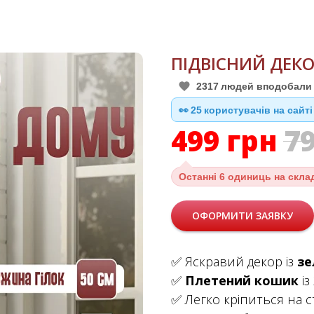
ПІДВІСНИЙ ДЕК
2317
людей вподобали 
👀
24
користувачів на сайті
499
грн
7
Останні
6 одиниць на скла
ОФОРМИТИ ЗАЯВКУ
✅ Яскравий декор із
зе
✅
Плетений кошик
із
✅ Легко кріпиться на с