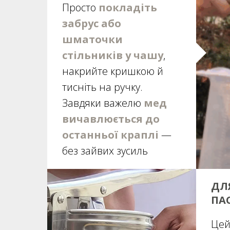
Просто
покладіть
забрус або
шматочки
стільників у чашу
,
накрийте кришкою й
тисніть на ручку.
Завдяки важелю
мед
вичавлюється до
останньої краплі
—
без зайвих зусиль
ДЛ
ПА
Цей