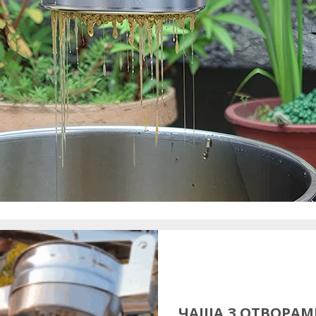
ЧАША З ОТВОРА