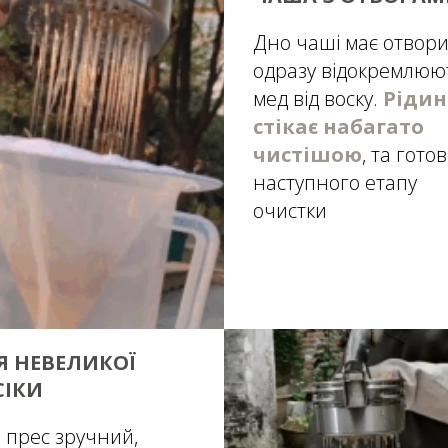
Дно чаші має отвори,
одразу відокремлюю
мед від воску.
Рідин
стікає набагато
чистішою
, та гото
наступного етапу
очистки
Я НЕВЕЛИКОЇ
СІКИ
 прес зручний,