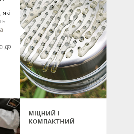
 які
ть
а
ва до
МІЦНИЙ І
КОМПАКТНИЙ