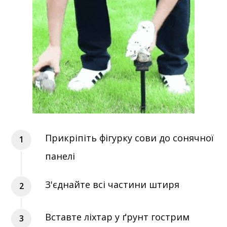
Прикріпіть фігурку сови до сонячної
панелі
З'єднайте всі частини штиря
Вставте ліхтар у ґрунт гострим