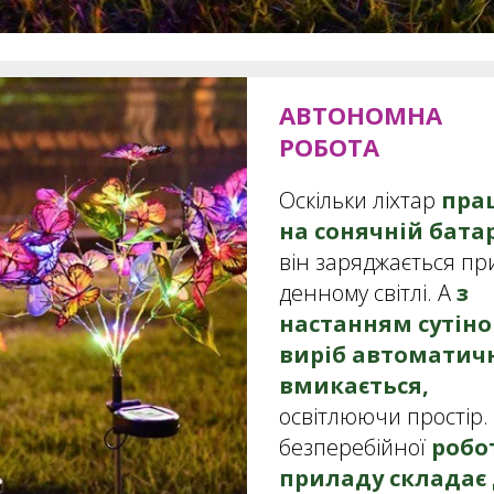
АВТОНОМНА
РОБОТА
Оскільки ліхтар
пра
на сонячній бата
він заряджається пр
денному світлі. А
з
настанням сутіно
виріб
автоматич
вмикається,
освітлюючи простір.
безперебійної
робо
приладу
складає