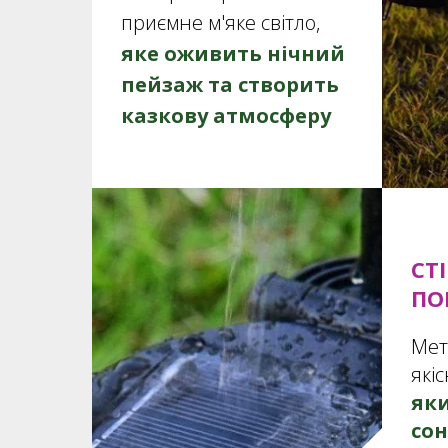
приємне м'яке світло,
яке оживить нічний
пейзаж та створить
казкову атмосферу
СТ
ПО
Мет
які
яки
сон