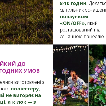
8-10 годин.
Додатк
світильник оснащен
повзунком
«ON/OFF»,
який
розташований під
сонячною панеллю
ІЙКИЙ ДО
ГОДНИХ УМОВ
елики виготовлені з
сного
поліестеру,
й не вигоряє на
ці, а кілок — з