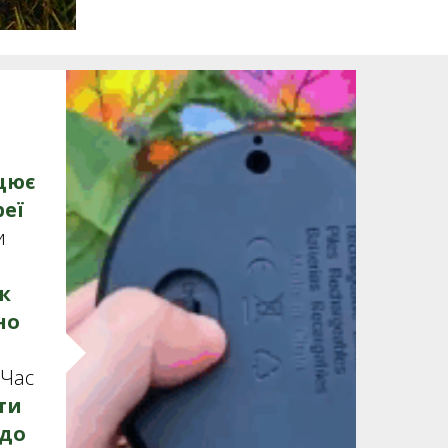
цює
реї
и
к
но
 Час
ти
 до