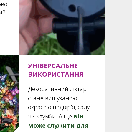
ово
ий
УНІВЕРСАЛЬНЕ
ВИКОРИСТАННЯ
Декоративний ліхтар
стане вишуканою
окрасою подвір'я, саду,
чи клумби. А ще
він
може служити для