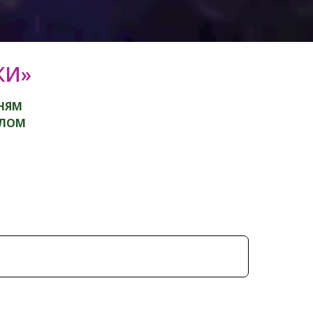
КИ»
ННЯМ
ТЛОМ