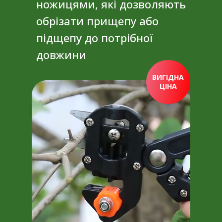
ножицями, які дозволяють
обрізати прищепу або
підщепу до потрібної
довжини
ВИГІДНА
ЦІНА
ПРИДБАТИ ЗАРАЗ