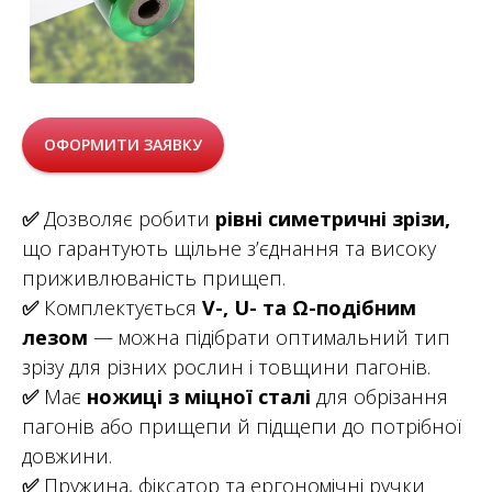
ОФОРМИТИ ЗАЯВКУ
✅
Дозволяє робити
рівні симетричні зрізи,
що гарантують щільне з’єднання та високу
приживлюваність прищеп.
✅
Комплектується
V-, U- та Ω-подібним
лезом
— можна підібрати оптимальний тип
зрізу для різних рослин і товщини пагонів.
✅
Має
ножиці з міцної сталі
для обрізання
пагонів або прищепи й підщепи до потрібної
довжини.
✅
Пружина, фіксатор та ергономічні ручки