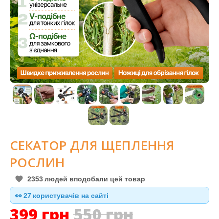
СЕКАТОР ДЛЯ ЩЕПЛЕННЯ
РОСЛИН
2353
людей вподобали цей товар
👀
27
користувачів на сайті
399
грн
550
грн