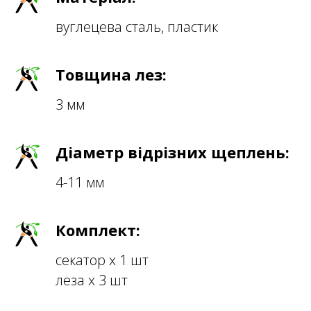
вуглецева сталь, пластик
Товщина лез:
3 мм
Діаметр відрізних щеплень:
4-11 мм
Комплект:
секатор х 1 шт
леза х 3 шт