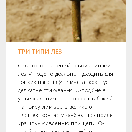
ТРИ ТИПИ ЛЕЗ
Секатор оснащений трьома типами
лез. V-подібне ідеально підходить для
тонких пагонів (4–7 мм) та гарантує
делікатне стикування. U-подібне є
універсальним — створює глибокий
напівкруглий зріз із великою
площею контакту камбію, що сприяє
кращому живленню прищепи. Ω-
подібне лезо формує надійне