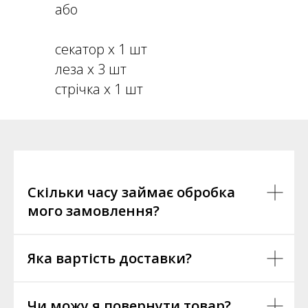
або
секатор х 1 шт
леза х 3 шт
стрічка х 1 шт
Скільки часу займає обробка
мого замовлення?
Яка вартість доставки?
Чи можу я повернути товар?