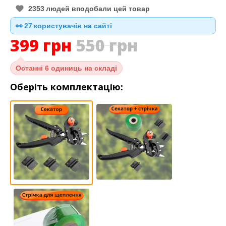
2353
людей вподобали цей товар
👀
27
користувачів на сайті
399
грн
550
грн
Останні
6 одиниць на складі
Оберіть комплектацію: