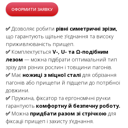
ОФОРМИТИ ЗАЯВКУ
✅
Дозволяє робити
рівні симетричні зрізи,
що гарантують щільне з’єднання та високу
приживлюваність прищеп.
✅
Комплектується
V-, U- та Ω-подібним
лезом
— можна підібрати оптимальний тип
зрізу для різних рослин і товщини пагонів.
✅
Має
ножиці з міцної сталі
для обрізання
пагонів або прищепи й підщепи до потрібної
довжини.
✅
Пружина, фіксатор та ергономічні ручки
гарантують
комфортну й безпечну роботу.
✅
Можна
придбати разом зі стрічкою
для
фіксації прищеп і захисту з'єднання.