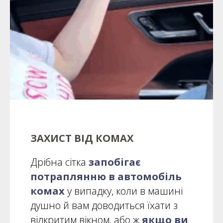
ЗАХИСТ ВІД КОМАХ
Дрібна сітка
запобігає
потраплянню в автомобіль
комах
у випадку, коли в машині
душно й вам доводиться їхати з
відкритим вікном, або ж
якщо ви