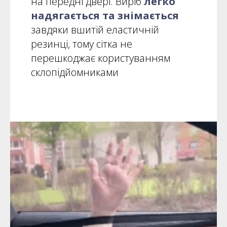
на передні двері. Виріб
легко
надягається та знімається
завдяки вшитій еластичній
резинці, тому сітка не
перешкоджає користуванням
склопідйомниками