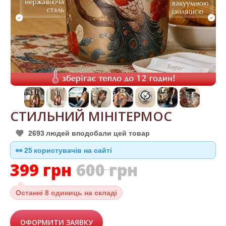
СТИЛЬНИЙ МІНІТЕРМОС
2693
людей вподобали цей товар
👀
25
користувачів на сайті
399
грн
600
грн
Останні
8 одиниць на складі
ОФОРМИТИ ЗАЯВКУ