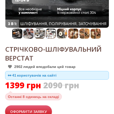
СТРІЧКОВО-ШЛІФУВАЛЬНИЙ
ВЕРСТАТ
2902
людей вподобали цей товар
👀
41
користувачів на сайті
1399
грн
2090
грн
Останні
8 одиниць на складі
ОФОРМИТИ ЗАЯВКУ