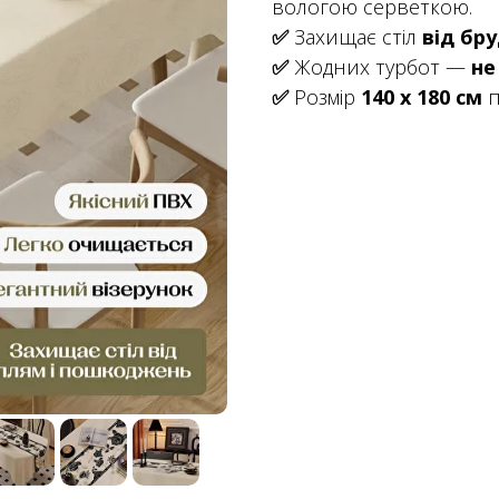
вологою серветкою.
✅
Захищає стіл
від бр
✅
Жодних турбот —
не
✅
Розмір
140 х 180 см
п