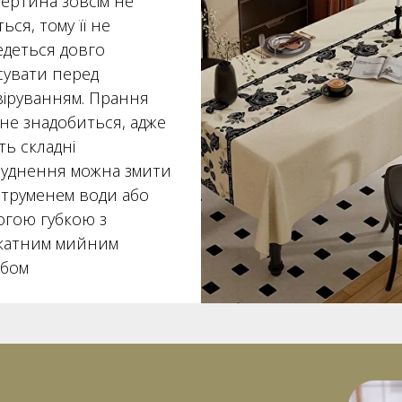
тертина зовсім не
ься, тому її не
едеться довго
сувати перед
віруванням. Прання
не знадобиться, адже
ть складні
руднення можна змити
струменем води або
огою губкою з
ікатним мийним
обом