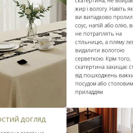
скатертина, не вбира
жир і вологу. Навіть 
ви випадково проли
соус, напій або олію, 
не потраплять на
стільницю, а пляму ле
видалити вологою
серветкою. Крім того,
скатертина захищає ст
від пошкоджень важк
посудом або столовим
приладдям
ОСТИЙ ДОГЛЯД