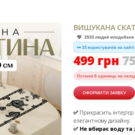
ВИШУКАНА СКА
2533
людей вподобали 
👀
33
користувачів на сайті
499
грн
7
Останні
6 одиниць на скла
ОФОРМИТИ ЗАЯВКУ
✅
Прикрасить інтер’єр 
елегантному дизайну.
✅
Не вбирає воду та