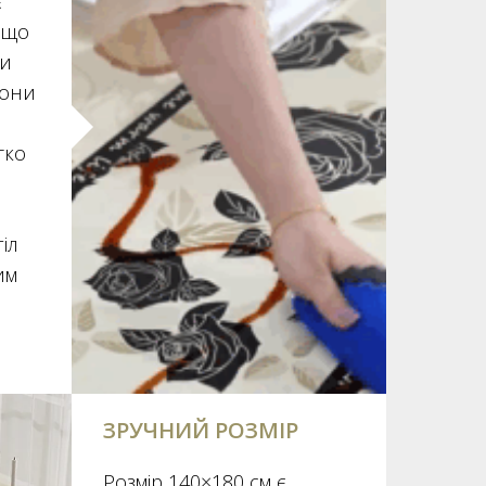
є
якщо
ли
вони
гко
іл
им
ЗРУЧНИЙ РОЗМІР
Розмір 140×180 см є