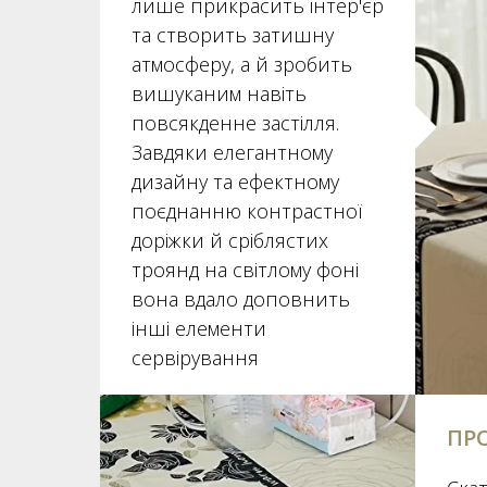
лише прикрасить інтер'єр
та створить затишну
атмосферу, а й зробить
вишуканим навіть
повсякденне застілля.
Завдяки елегантному
дизайну та ефектному
поєднанню контрастної
доріжки й сріблястих
троянд на світлому фоні
вона вдало доповнить
інші елементи
сервірування
ПР