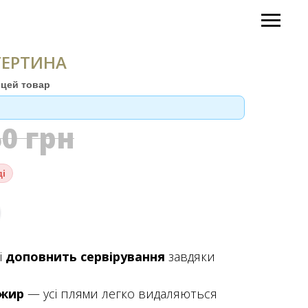
ТЕРТИНА
цей товар
50
грн
ді
і
доповнить сервірування
завдяки
 жир
— усі плями легко видаляються