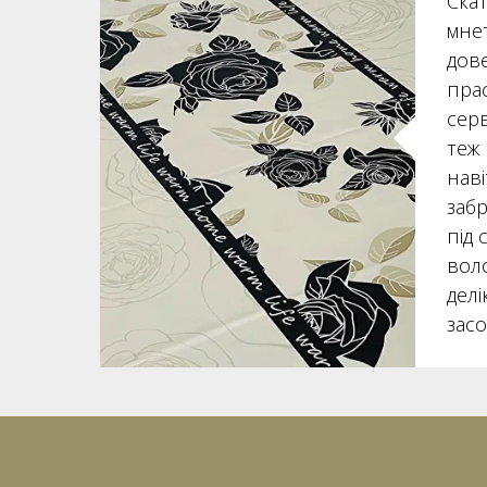
Ска
мнет
дов
пра
сер
теж 
наві
заб
під 
вол
дел
зас