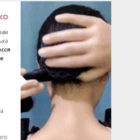
КО
вам
ька
осся
те
та
ого