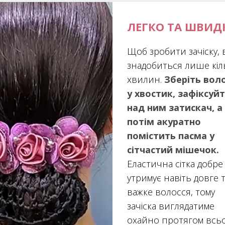
ЛЕГКО ТА ШВИД
Щоб зробити зачіску, 
знадобиться лише кіл
хвилин.
Зберіть вол
у хвостик, зафіксуй
над ним затискач, а
потім акуратно
помістить пасма у
сітчастий мішечок.
Еластична сітка добре
утримує навіть довге 
важке волосся, тому
зачіска виглядатиме
охайно протягом всь