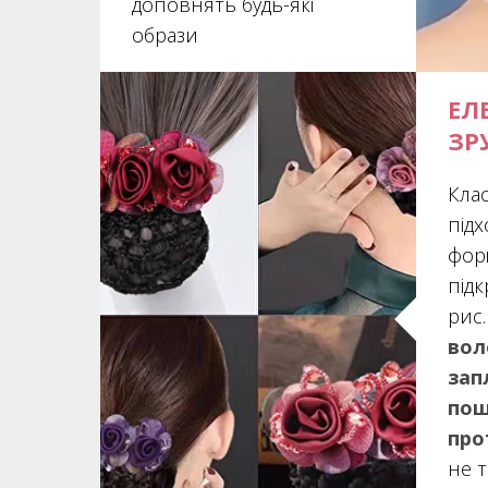
доповнять будь-які
образи
ЕЛ
ЗР
Клас
підх
фор
під
рис
вол
зап
пош
про
не 