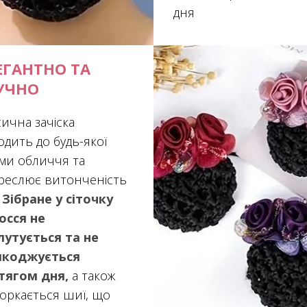
дня
ЕГАНТНО ТА
УЧНО
ична зачіска
одить до будь-якої
ми обличчя та
креслює витонченість
.
Зібране у сіточку
осся не
лутується та не
коджується
тягом дня,
а також
торкається шиї, що