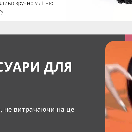
бливо зручно у літню
ку
СУАРИ ДЛЯ
о, не витрачаючи на це