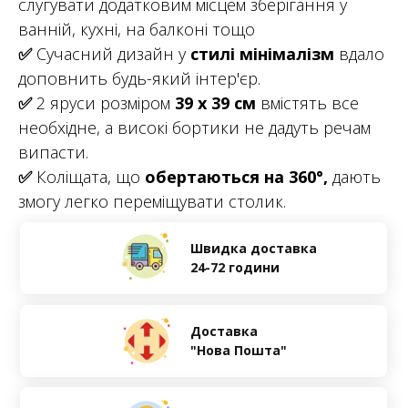
слугувати додатковим місцем зберігання у
ванній, кухні, на балконі тощо
✅
Сучасний дизайн у
стилі мінімалізм
вдало
доповнить будь-який інтер'єр.
✅
2 яруси розміром
39 х 39 см
вмістять все
необхідне, а високі бортики не дадуть речам
випасти.
✅
Коліщата, що
обертаються на 360°,
дають
змогу легко переміщувати столик.
Швидка доставка
24-72 години
Доставка
"Нова Пошта"