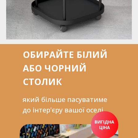
ОБИРАЙТЕ БІЛИЙ
АБО ЧОРНИЙ
СТОЛИК
який більше пасуватиме
до інтер'єру вашої оселі
ВИГІДНА
ЦІНА