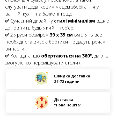
слугувати додатковим місцем зберігання у
ванній, кухні, на балконі тощо
✅
Сучасний дизайн у
стилі мінімалізм
вдало
доповнить будь-який інтер'єр.
✅
2 яруси розміром
39 х 39 см
вмістять все
необхідне, а високі бортики не дадуть речам
випасти.
✅
Коліщата, що
обертаються на 360°,
дають
змогу легко переміщувати столик.
Швидка доставка
24-72 години
Доставка
"Нова Пошта"