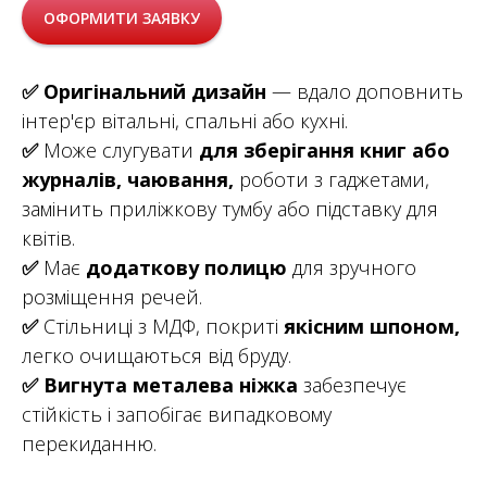
ОФОРМИТИ ЗАЯВКУ
✅
Оригінальний дизайн
— вдало доповнить
інтер'єр вітальні, спальні або кухні.
✅
Може слугувати
для зберігання книг або
журналів, чаювання,
роботи з гаджетами,
замінить приліжкову тумбу або підставку для
квітів.
✅
Має
додаткову полицю
для зручного
розміщення речей.
✅
Стільниці з МДФ, покриті
якісним шпоном,
легко очищаються від бруду.
✅
Вигнута металева ніжка
забезпечує
стійкість і запобігає випадковому
перекиданню.