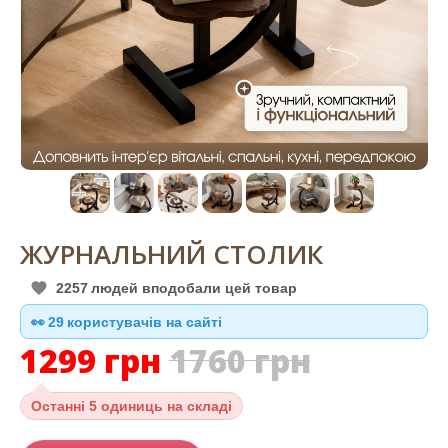
ЖУРНАЛЬНИЙ СТОЛИК
2257
людей вподобали цей товар
👀
29
користувачів на сайті
1299
грн
1760
грн
Останні
5 одиниць на складі