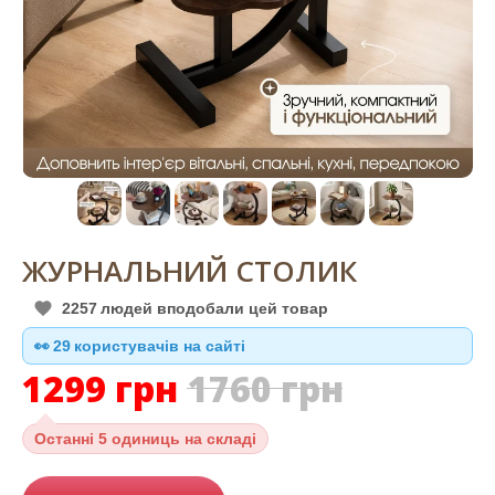
ЖУРНАЛЬНИЙ СТОЛИК
2257
людей вподобали цей товар
👀
29
користувачів на сайті
1299
грн
1760
грн
Останні
5 одиниць на складі